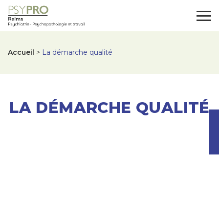
Panneau de gestion des cookies
Togg
Accueil
>
La démarche qualité
La démarche qualit
LA DÉMARCHE QUALITÉ