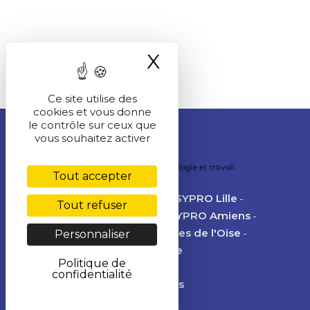
X
Masquer le ba
Ce site utilise des
cookies et vous donne
le contrôle sur ceux que
vous souhaitez activer
Tout accepter
IEAJA Lyon
PSYPRO Grenoble
PSYPRO Lille
Tout refuser
PSYPRO Lyon
PSYPRO Metz
PSYPRO Amiens
CAPA Annecy
PSYPRO des Portes de l'Oise
Personnaliser
PSYPRO Paris
CLINIQUE Chenaie
Politique de
confidentialité
Nous contacter
Mentions légales