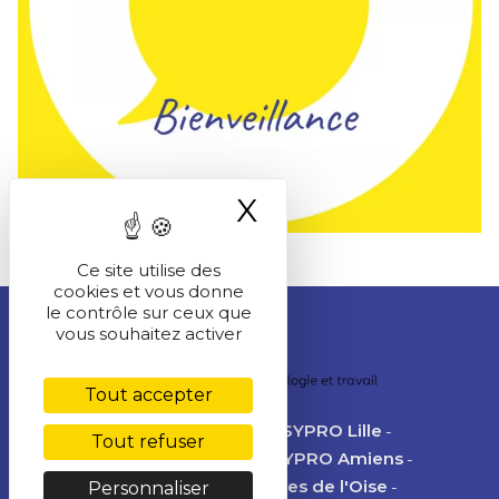
X
Masquer le ba
Ce site utilise des
cookies et vous donne
le contrôle sur ceux que
vous souhaitez activer
Tout accepter
IEAJA Lyon
PSYPRO Grenoble
PSYPRO Lille
Tout refuser
PSYPRO Lyon
PSYPRO Metz
PSYPRO Amiens
CAPA Annecy
PSYPRO des Portes de l'Oise
Personnaliser